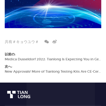
共有＃キョウユウ＃
以前の:
Medica Dusseldorf 2022: Tianlong Is Expecting You in Germany
次へ:
New Approvals! More of Tianlong Testing Kits Are CE-Certified