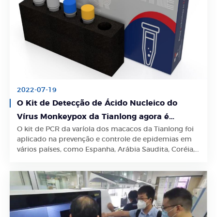
2022-07-19
O Kit de Detecção de Ácido Nucleico do
Vírus Monkeypox da Tianlong agora é
O kit de PCR da varíola dos macacos da Tianlong foi
aprovado pela MHRA e possui certificado CE
Saiba Mais
aplicado na prevenção e controle de epidemias em
vários países, como Espanha, Arábia Saudita, Coréia,
Japão, Indonésia e Grécia.