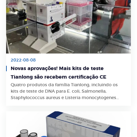
2022-08-08
Novas aprovações! Mais kits de teste
Tianlong são recebem certificação CE
Quatro produtos da família Tianlong, incluindo os
Saiba Mais
kits de teste de DNA para E. coli, Salmonella,
Staphylococcus aureus e Listeria monocytogenes
obtiveram a certificação CE para serem
comercializados na União Europeia.