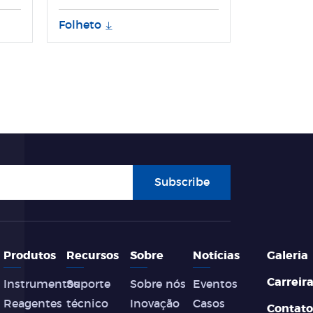
es
Tianlong
Folheto
Subscribe
Produtos
Recursos
Sobre
Notícias
Galeria
Carreir
Instrumentos
Suporte
Sobre nós
Eventos
Reagentes
técnico
Inovação
Casos
Contato