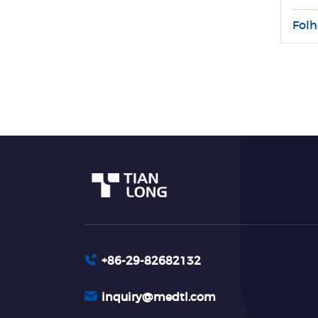
Folh
+86-29-82682132
inquiry@medtl.com