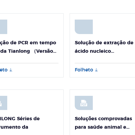
ução de PCR em tempo
Solução de extração de
 da Tianlong （Versão
ácido nucleico
inglês）
Tianlong（Versão ingle
eto
Folheto
NLONG Séries de
Soluções comprovadas
trumento da
para saúde animal e