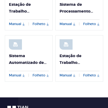
Estação de
Sistema de
Trabalho
Processamento
Automática de
Automático de
Manual
Folheto
Manual
Folheto
|
|
Ácido Nucleico
Amostras GeneMix
PANA9600X
Pro
Sistema
Estação de
Automatizado de
Trabalho
Manuseio de
Automatizada de
Manual
Folheto
Manual
Folheto
|
|
Líquidos PANA
Ácido Nucleico
S401
PANA 9600S