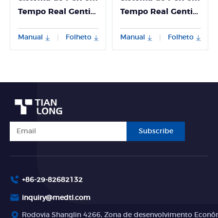
Tempo Real Gentier
Tempo Real Gentier
48 RE
96ER T
Manual
Folheto
Manual
Folheto
|
|
Subscribe
+86-29-82682132
inquiry@medtl.com
Rodovia Shanglin 4266, Zona de desenvolvimento Econômi