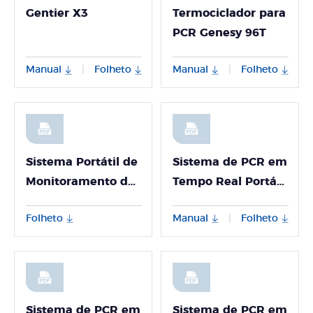
Gentier X3
Termociclador para
PCR Genesy 96T
Manual
Folheto
Manual
Folheto
|
|
Sistema Portátil de
Sistema de PCR em
Monitoramento de
Tempo Real Portátil
Higiene de ATP
Gentier Mini
Folheto
Manual
Folheto
|
Biolum
Sistema de PCR em
Sistema de PCR em