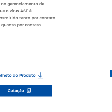
 no gerenciamento de
que o
vírus ASF
é
nsmitido tanto por contato
s quanto por contato
olheto do Produto
Cotação