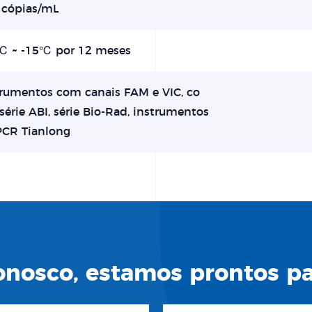
 cópias/mL
℃ ~ -15℃ por 12 meses
trumentos com canais FAM e VIC, co
érie ABI, série Bio-Rad, instrumentos
PCR Tianlong
nosco, estamos prontos par