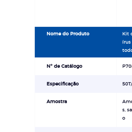
Nome do Produto
Kit
írus
tod
Nº de Catálogo
P70
Especificação
50T/
Amostra
Amos
s, s
o