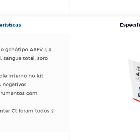
erísticas
Especif
 genótipo ASFV I, II.
, sangue total, soro
le interno no kit
 negativos.
strumentos com
inter Ct foram todos ≤