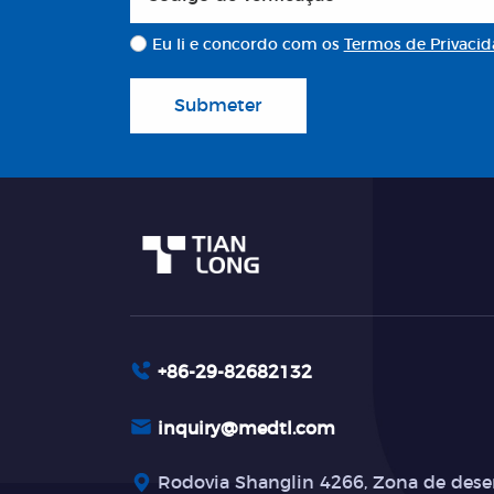
Eu li e concordo com os
Termos de Privaci
Submeter
+86-29-82682132
inquiry@medtl.com
Rodovia Shanglin 4266, Zona de dese