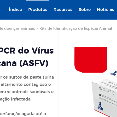
Índice
Produtos
Recursos
Sobre
Notícias
de doenças animais
>
Kits de Identificação de Espécie Animal
PCR do Vírus
cana (ASFV)
ar os surtos da peste suína
 é altamente contagioso e
entre animais saudáveis e
ação infectada.
erfuração aguda até a