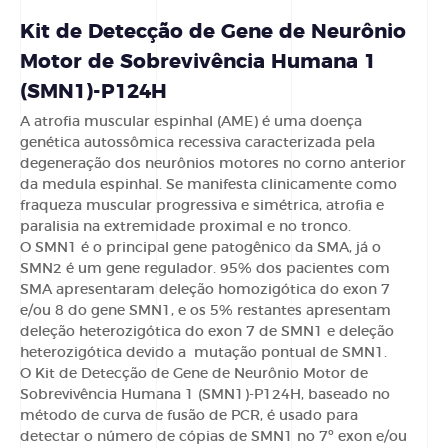
Kit de Detecção de Gene de Neurônio
Motor de Sobrevivência Humana 1
(SMN1)-P124H
A atrofia muscular espinhal (AME) é uma doença
genética autossômica recessiva caracterizada pela
degeneração dos neurônios motores no corno anterior
da medula espinhal. Se manifesta clinicamente como
fraqueza muscular progressiva e simétrica, atrofia e
paralisia na extremidade proximal e no tronco.
O SMN1 é o principal gene patogênico da SMA, já o
SMN2 é um gene regulador. 95% dos pacientes com
SMA apresentaram deleção homozigótica do exon 7
e/ou 8 do gene SMN1, e os 5% restantes apresentam
deleção heterozigótica do exon 7 de SMN1 e deleção
heterozigótica devido a mutação pontual de SMN1.
O Kit de Detecção de Gene de Neurônio Motor de
Sobrevivência Humana 1 (SMN1)-P124H, baseado no
método de curva de fusão de PCR, é usado para
detectar o número de cópias de SMN1 no 7º exon e/ou