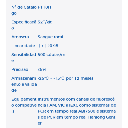
Nº de Catálo
P110H
go
Especificaçã
32T/kit
o
Amostra
Sangue total
Linearidade
︱r︱≥0.98
Sensibilidad
500 cópias/mL
e
Precisão
≤5%
Armazenam
-25℃ ~ -15℃ por 12 meses
ento e valida
de
Equipament
Instrumentos com canais de fluorescê
o compatíve
ncia FAM, VIC (HEX), como sistemas de
is
PCR em tempo real ABI7500 e sistema
s de PCR em tempo real Tianlong Genti
er