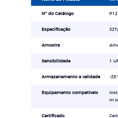
Nº do Catálogo
P12
Especificação
32T/
Amostra
Amo
Sensibilidade
1 U
Armazenamento e validade
-25
Equipamento compatíveis
Ins
m t
Certificado
Cert