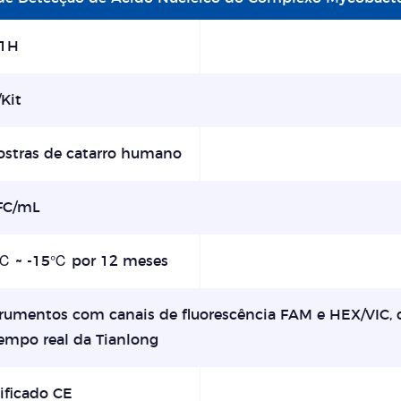
1H
Kit
stras de catarro humano
FC/mL
℃ ~ -15℃ por 12 meses
trumentos com canais de fluorescência FAM e HEX/VIC,
empo real da Tianlong
ificado CE