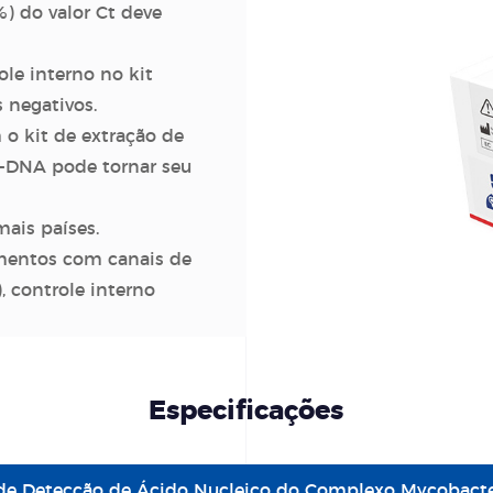
) do valor Ct deve
le interno no kit
 negativos.
 o kit de extração de
B-DNA pode tornar seu
ais países.
mentos com canais de
, controle interno
Especificações
 de Detecção de Ácido Nucleico do Complexo Mycobacte