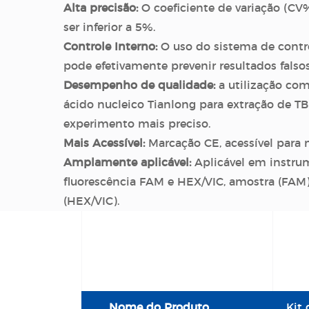
Alta precisão:
O coeficiente de variação (CV%
ser inferior a 5%.
Controle Interno:
O uso do sistema de contro
pode efetivamente prevenir resultados falsos
Desempenho de qualidade:
a utilização com
ácido nucleico Tianlong para extração de T
experimento mais preciso.
Mais Acessível:
Marcação CE, acessível para m
Amplamente aplicável:
Aplicável em instru
fluorescência FAM e HEX/VIC, amostra (FAM)
(HEX/VIC).
Nome do Produto
Kit