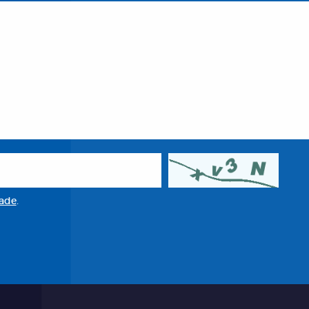
dade
.