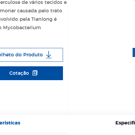
erculose de vários tecidos e
lmonar causada pelo trato
volvido pela Tianlong é
do Mycobacterium
olheto do Produto
Cotação
erísticas
Especif