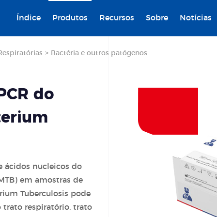
Índice
Produtos
Recursos
Sobre
Notícias
Respiratórias
>
Bactéria e outros patógenos
 PCR do
terium
e ácidos nucleicos do
(MTB) em amostras de
ium Tuberculosis pode
trato respiratório, trato