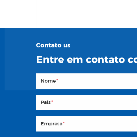
Contato us
Entre em contato co
Nome
*
País
*
Empresa
*