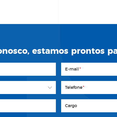
nosco, estamos prontos par
E-mail
*
Telefone
*
Cargo