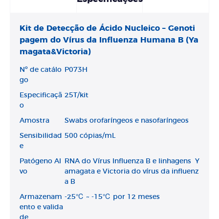
Kit de Detecção de Ácido Nucleico – Genoti
pagem do Vírus da Influenza Humana B (Ya
magata&Victoria)
Nº de catálo
P073H
go
Especificaçã
25T/kit
o
Amostra
Swabs orofaríngeos e nasofaríngeos
Sensibilidad
500 cópias/mL
e
Patógeno Al
RNA do Vírus Influenza B e linhagens Y
vo
amagata e Victoria do vírus da influenz
a B
Armazenam
-25℃ ~ -15℃ por 12 meses
ento e valida
de