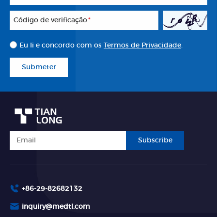
Código de verificação
*
Eu li e concordo com os
Termos de Privacidade
.
Submeter
Subscribe
+86-29-82682132
inquiry@medtl.com