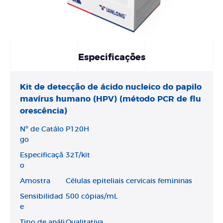
Especificações
Kit de detecção de ácido nucleico do papilo
mavírus humano (HPV) (método PCR de flu
orescência)
Nº de Catálo
P120H
go
Especificaçã
32T/kit
o
Amostra
Células epiteliais cervicais femininas
Sensibilidad
500 cópias/mL
e
Tipo de análi
Qualitativa