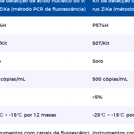
de detecção de ácido nucleico do ví
Kit de detecção d
 ZiKa (método PCR de fluorescência)
rus ZiKa (método
4H
P574H
Kit
50T/Kit
o
Soro
 cópias/mL
500 cópias/mL
5%
<5%
℃ ~ -15℃ por 12 meses
-25℃ ~ -15℃ por
trumentos com canais de fluorescênci
Instrumentos com