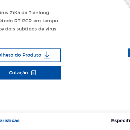
írus ZiKa da Tianlong
 método RT-PCR em tempo
e dois subtipos de vírus
olheto do Produto
Cotação
erísticas
Especif