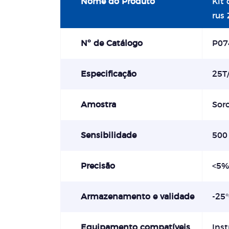
Nome do Produto
Kit 
rus
Nº de Catálogo
P07
Especificação
25T/
Amostra
Sor
Sensibilidade
500
Precisão
<
Armazenamento e validade
-25
Equipamento compatíveis
Ins