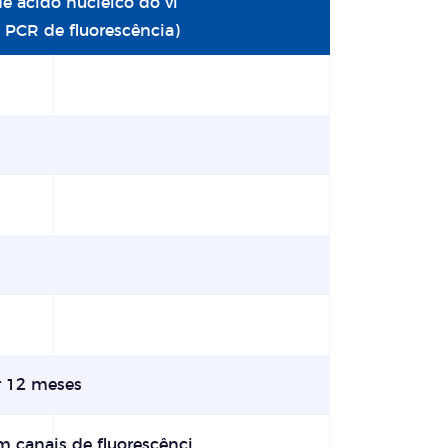
e ácido nucleico do ví
 PCR de fluorescência)
 12 meses
 canais de fluorescênci