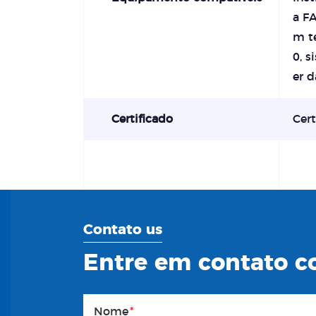
a F
m t
0, 
er d
Certificado
Cert
Contato us
Entre em contato co
Nome
*