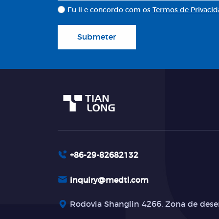
Eu li e concordo com os
Termos de Privaci
Submeter
+86-29-82682132
inquiry@medtl.com
Rodovia Shanglin 4266, Zona de dese