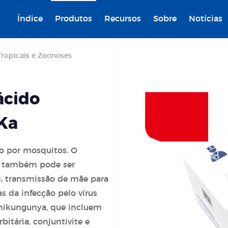
Índice
Produtos
Recursos
Sobre
Notícias
Tropicais e Zoonoses
ácido
iKa
do por mosquitos. O
us também pode ser
s, transmissão de mãe para
s da infecção pelo vírus
hikungunya, que incluem
rbitária, conjuntivite e