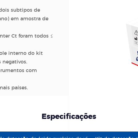
dois subtipos de
icano) em amostra de
inter Ct foram todos ≤
le interno do kit
 negativos.
trumentos com
ais países.
Especificações