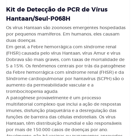
Kit de Detecção de PCR de Vírus
Hantaan/Seul-P068H
Os vírus Hantaan são zoonoses emergentes hospedadas
por pequenos mamíferos. Em humanos, eles causam
duas doenças.
Em geral, a Febre hemorrágica com síndrome renal
(FHSR) causada pelo vírus Hantaan, vírus Amur e vírus
Dobrava são mais graves, com taxas de mortalidade de
5 a 15%. Os fenômenos centrais por trás da patogênese
da Febre hemorrágica com síndrome renal (FHSR) e da
Síndrome cardiopulmonar por hantavírus (SCPH) são o
aumento da permeabilidade vascular e a
trombocitopenia aguda.
A patogênese provavelmente é um processo
multifatorial complexo que inclui a ação de respostas
imunes, disfunção plaquetária e a desregulação das
funções de barreira das células endoteliais. Os vírus
Hantaan, têm distribuição mundial e são responsáveis
por mais de 150.000 casos de doenças por ano.