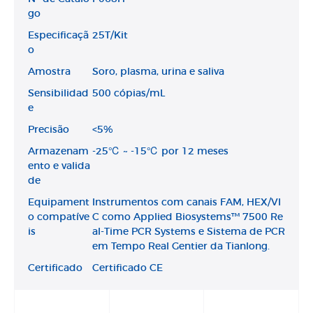
go
Especificaçã
25T/Kit
o
Amostra
Soro, plasma, urina e saliva
Sensibilidad
500 cópias/mL
e
Precisão
<5%
Armazenam
-25℃ ~ -15℃ por 12 meses
ento e valida
de
Equipament
Instrumentos com canais FAM, HEX/VI
o compatíve
C como Applied Biosystems™ 7500 Re
is
al-Time PCR Systems e Sistema de PCR
em Tempo Real Gentier da Tianlong.
Certificado
Certificado CE