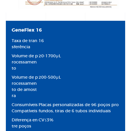
GeneFlex 16
Taxa de tran
16
sferência
Volume de p
20-1700μL
rocessamen
to
Volume de p
200-500μL
rocessamen
to de amost
ra
Consumíveis
Placas personalizadas de 96 poços pro
Compatíveis
fundos, tiras de 6 tubos individuais
Diferença en
CV≤3%
tre poços