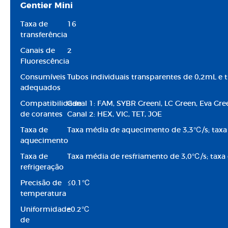
Gentier Mini
Taxa de
16
transferência
Canais de
2
Fluorescência
Consumíveis
Tubos individuais transparentes de 0,2mL e t
adequados
Compatibilidade
Canal 1: FAM, SYBR GreenⅠ, LC Green, Eva Gre
de corantes
Canal 2: HEX, VIC, TET, JOE
Taxa de
Taxa média de aquecimento de 3,3℃/s; tax
aquecimento
Taxa de
Taxa média de resfriamento de 3,0℃/s; taxa
refrigeração
Precisão de
≤0.1℃
temperatura
Uniformidade
±0.2℃
de