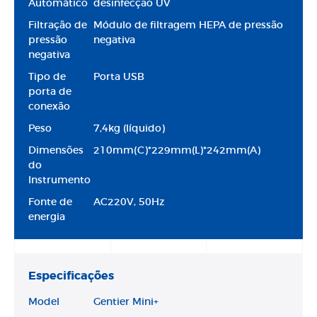
Automático
desinfecção UV
Filtração de
Módulo de filtragem HEPA de pressão
pressão
negativa
negativa
Tipo de
Porta USB
porta de
conexão
Peso
7,4kg (líquido)
Dimensões
210mm(C)*229mm(L)*242mm(A)
do
Instrumento
Fonte de
AC220V, 50Hz
energia
Especificações
Model
Gentier Mini+