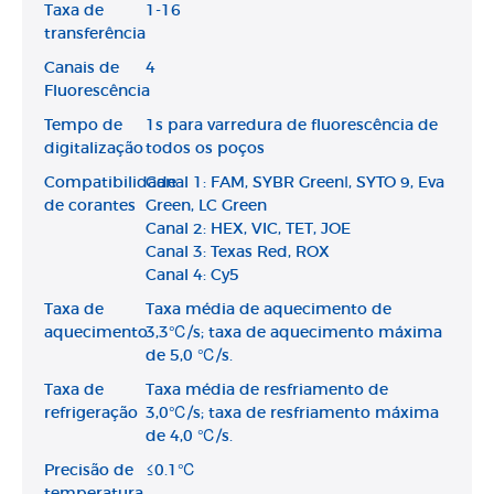
Taxa de
1-16
transferência
Canais de
4
Fluorescência
Tempo de
1s para varredura de fluorescência de
digitalização
todos os poços
Compatibilidade
Canal 1: FAM, SYBR GreenⅠ, SYTO 9, Eva
de corantes
Green, LC Green
Canal 2: HEX, VIC, TET, JOE
Canal 3: Texas Red, ROX
Canal 4: Cy5
Taxa de
Taxa média de aquecimento de
aquecimento
3,3℃/s; taxa de aquecimento máxima
de 5,0 ℃/s.
Taxa de
Taxa média de resfriamento de
refrigeração
3,0℃/s; taxa de resfriamento máxima
de 4,0 ℃/s.
Precisão de
≤0.1℃
temperatura