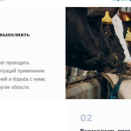
 выполнять
ет проводить
итуаций применения
ий и борьба с ними,
угие области.
02