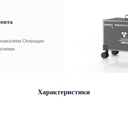
мента
1 нажатием Операции
атиями
Характеристики