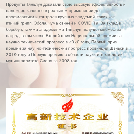
Продукты Тяньлун доказали свою высокую эффективность и
надежное качество в реальном применении для
профилактики и контроля крупных эпидемий, таких как
птичий грипп, Эбола, чума свиней и COVID-19. За вклад в
борьбу с такими эпидемиями Тяньлун получил множество
наград, в том числе Второй приз Национальной премии за
научно-технический прогресс в 2020 году, Первый приз
премии за научно-технический прогресс провинции Шэньси в
2019 году и Первую премию в области науки и технологии
муниципалитета Сианя за 2008 год.