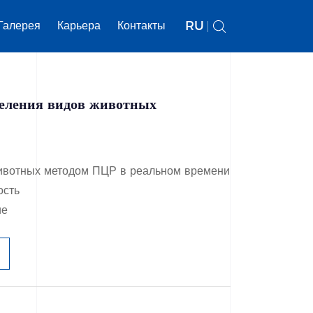
RU
Галерея
Карьера
Контакты
еления видов животных
ивотных методом ПЦР в реальном времени
ость
ие