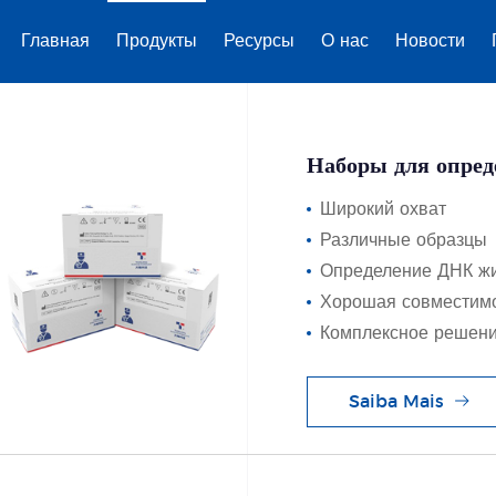
Главная
Продукты
Ресурсы
О нас
Новости
икации видов животных
>
Набор, для животных
Наборы для опред
Широкий охват
Различные образцы
Определение ДНК ж
Хорошая совместим
Комплексное решен
Saiba Mais