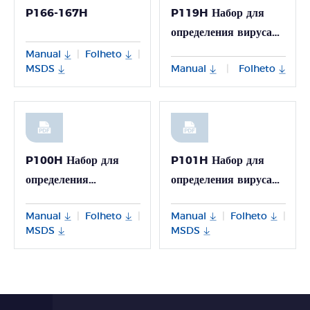
P166-167H
P119H Набор для
определения вируса
гепатита B (HBV)
Manual
Folheto
|
|
MSDS
Manual
Folheto
|
методом ПЦР –
P119H
P100H Набор для
P101H Набор для
определения
определения вируса
нуклеиновой кислоты
гепатита B (HBV)
Manual
Folheto
Manual
Folheto
|
|
|
|
вируса гепатита C
методом ПЦР –
MSDS
MSDS
(HCV) (метод
P101H
флуоресцентной ПЦР)