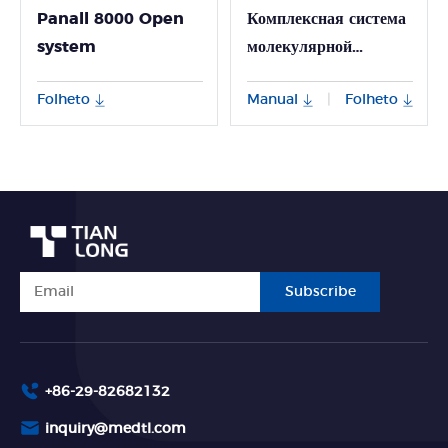
Panall 8000 Open
Комплексная система
system
молекулярной
диагностики Panall
Folheto
Manual
Folheto
|
8000
Subscribe
+86-29-82682132
inquiry@medtl.com