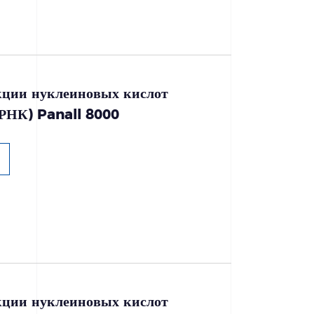
кции нуклеиновых кислот
РНК) Panall 8000
кции нуклеиновых кислот