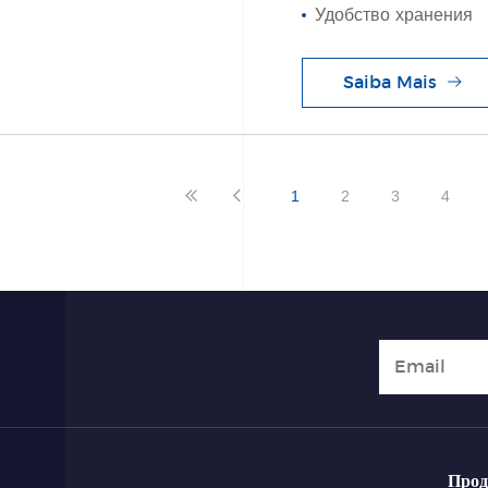
Удобство хранения
Saiba Mais
1
2
3
4
Про