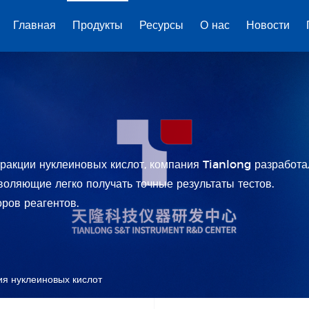
Главная
Продукты
Ресурсы
О нас
Новости
тракции нуклеиновых кислот, компания Tianlong разработа
воляющие легко получать точные результаты тестов.
ров реагентов.
я нуклеиновых кислот