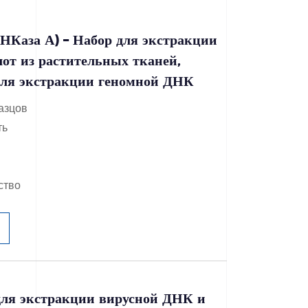
РНКаза А) – Набор для экстракции
от из растительных тканей,
для экстракции геномной ДНК
азцов
ть
ство
ля экстракции вирусной ДНК и