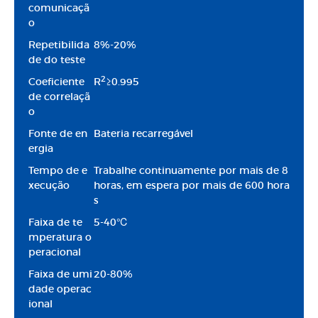
comunicaçã
o
Repetibilida
8%-20%
de do teste
2
Coeficiente
R
≥0.995
de correlaçã
o
Fonte de en
Bateria recarregável
ergia
Tempo de e
Trabalhe continuamente por mais de 8
xecução
horas, em espera por mais de 600 hora
s
Faixa de te
5-40℃
mperatura o
peracional
Faixa de umi
20-80%
dade operac
ional