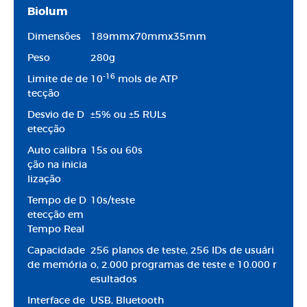
Biolum
Dimensões
189mmx70mmx35mm
Peso
280g
-16
Limite de de
10
mols de ATP
tecção
Desvio de D
±5% ou ±5 RULs
etecção
Auto calibra
15s ou 60s
ção na inicia
lização
Tempo de D
10s/teste
etecção em
Tempo Real
Capacidade
256 planos de teste, 256 IDs de usuári
de memória
o, 2.000 programas de teste e 10.000 r
esultados
Interface de
USB, Bluetooth