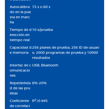
Autocalibra
15 s o 60 s
do en la pue
sta en marc
ha
Tiempo de d
10 s/prueba
etección en
tiempo real
Capacidad d
256 planes de prueba, 256 ID de usuari
e memoria
o, 2000 programas de prueba y 10000
resultados
Interfaz de c
USB, Bluetooth
omunicacio
nes
Repetibilida
8%-20%
d de las pru
ebas
2
Coeficiente
R
≥0.995
de correlaci