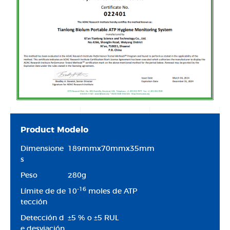
Product Modelo
Dimensione
189mmx70mmx35mm
s
Peso
280g
-16
Límite de de
10
moles de ATP
tección
Detección d
±5 % o ±5 RUL
e desviación