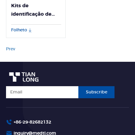
Kits de
identificação de
espécies animais
Folheto
Prev
Subscribe
+86-29-82682132
inquiry@medtl.com