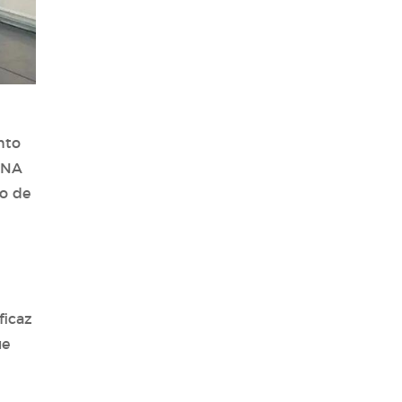
nto
ANA
co de
ficaz
ue