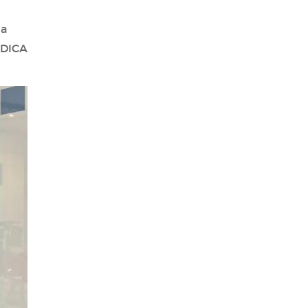
la
EDICA