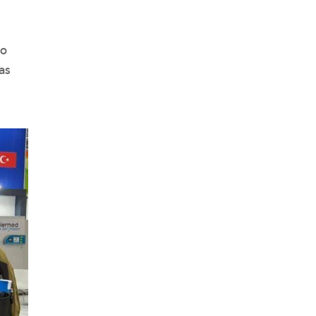
do
as