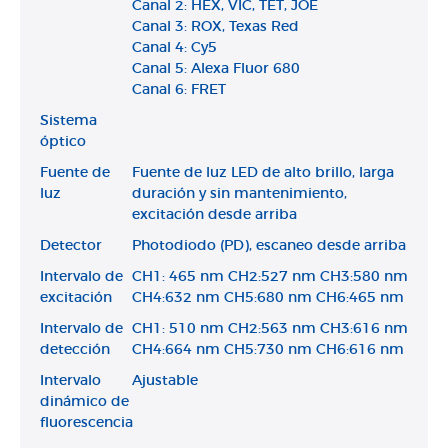
Canal 2: HEX, VIC, TET, JOE
Canal 3: ROX, Texas Red
Canal 4: Cy5
Canal 5: Alexa Fluor 680
Canal 6: FRET
Sistema
óptico
Fuente de
Fuente de luz LED de alto brillo, larga
luz
duración y sin mantenimiento,
excitación desde arriba
Detector
Photodiodo (PD), escaneo desde arriba
Intervalo de
CH1: 465 nm CH2:527 nm CH3:580 nm
excitación
CH4:632 nm CH5:680 nm CH6:465 nm
Intervalo de
CH1: 510 nm CH2:563 nm CH3:616 nm
detección
CH4:664 nm CH5:730 nm CH6:616 nm
Intervalo
Ajustable
dinámico de
fluorescencia