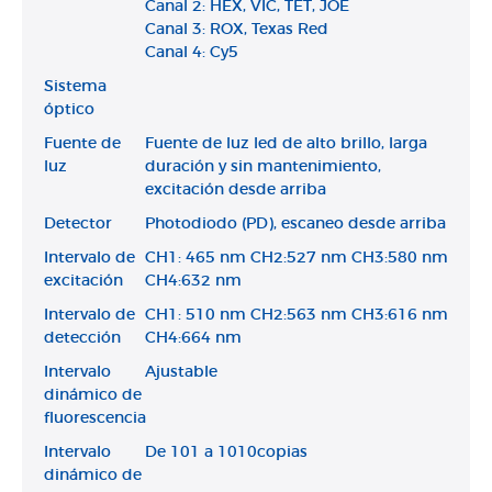
Canal 2: HEX, VIC, TET, JOE
Canal 3: ROX, Texas Red
Canal 4: Cy5
Sistema
óptico
Fuente de
Fuente de luz led de alto brillo, larga
luz
duración y sin mantenimiento,
excitación desde arriba
Detector
Photodiodo (PD), escaneo desde arriba
Intervalo de
CH1: 465 nm CH2:527 nm CH3:580 nm
excitación
CH4:632 nm
Intervalo de
CH1: 510 nm CH2:563 nm CH3:616 nm
detección
CH4:664 nm
Intervalo
Ajustable
dinámico de
fluorescencia
Intervalo
De 101 a 1010copias
dinámico de