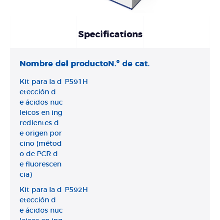
Specifications
Nombre del producto
N.º de cat.
Kit para la d
P591H
etección d
e ácidos nuc
leicos en ing
redientes d
e origen por
cino (métod
o de PCR d
e fluorescen
cia)
Kit para la d
P592H
etección d
e ácidos nuc