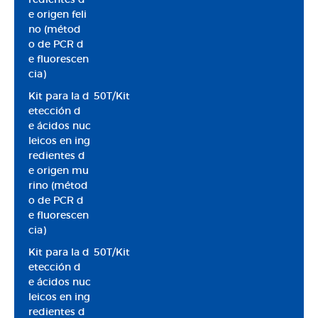
e origen feli
no (métod
o de PCR d
e fluorescen
cia)
Kit para la d
50T/Kit
etección d
e ácidos nuc
leicos en ing
redientes d
e origen mu
rino (métod
o de PCR d
e fluorescen
cia)
Kit para la d
50T/Kit
etección d
e ácidos nuc
leicos en ing
redientes d