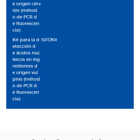
e origen cérv
ido (métod
o de PCR d
e fluorescen
cia)
Kit para la d
50T/Kit
etección d
e ácidos nuc
leicos en ing
redientes d
e origen vul
pino (métod
o de PCR d
e fluorescen
cia)