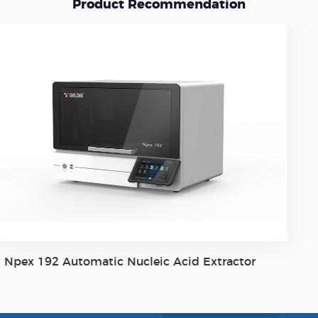
Product Recommendation
Panall 8000 All-In-One Molecular Diagnosis
System