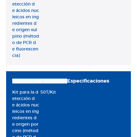
etección d
e ácidos nuc
leicos en ing
redientes d
e origen vul
pino (métod
o de PCR d
e fluorescen
cia)
Nombre del producto
Especificaciones
Kit para la d
50T/Kit
etección d
e ácidos nuc
leicos en ing
redientes d
e origen por
cino (métod