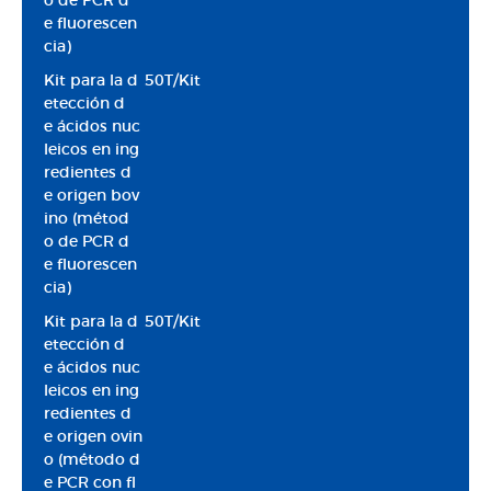
o de PCR d
e fluorescen
cia)
Kit para la d
50T/Kit
etección d
e ácidos nuc
leicos en ing
redientes d
e origen bov
ino (métod
o de PCR d
e fluorescen
cia)
Kit para la d
50T/Kit
etección d
e ácidos nuc
leicos en ing
redientes d
e origen ovin
o (método d
e PCR con fl