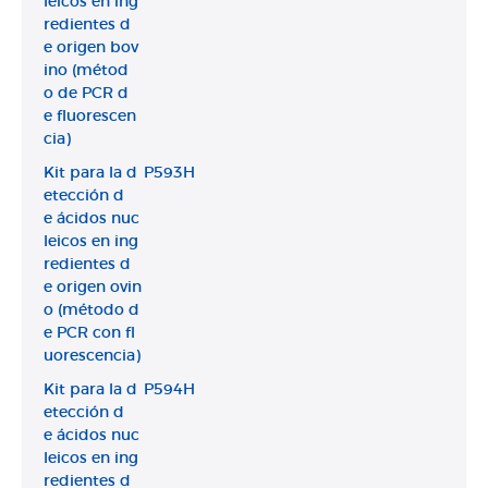
leicos en ing
redientes d
e origen bov
ino (métod
o de PCR d
e fluorescen
cia)
Kit para la d
P593H
etección d
e ácidos nuc
leicos en ing
redientes d
e origen ovin
o (método d
e PCR con fl
uorescencia)
Kit para la d
P594H
etección d
e ácidos nuc
leicos en ing
redientes d