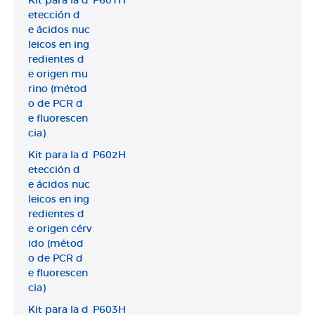
Kit para la d
P601H
etección d
e ácidos nuc
leicos en ing
redientes d
e origen mu
rino (métod
o de PCR d
e fluorescen
cia)
Kit para la d
P602H
etección d
e ácidos nuc
leicos en ing
redientes d
e origen cérv
ido (métod
o de PCR d
e fluorescen
cia)
Kit para la d
P603H