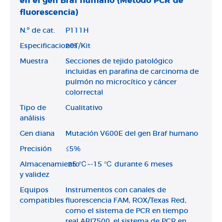
en el gen Braf humano (Método PCR de
fluorescencia)
N.º de cat.
P111H
Especificaciones
20T/Kit
Muestra
Secciones de tejido patológico
incluidas en parafina de carcinoma de
pulmón no microcítico y cáncer
colorrectal
Tipo de
Cualitativo
análisis
Gen diana
Mutación V600E del gen Braf humano
Precisión
≤5%
Almacenamiento
-25 ℃~-15 ℃ durante 6 meses
y validez
Equipos
Instrumentos con canales de
compatibles
fluorescencia FAM, ROX/Texas Red,
como el sistema de PCR en tiempo
real ABI7500, el sistema de PCR en