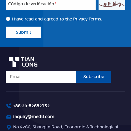
Código de verificación
*
I have read and agreed to the
Privacy Terms
.
Submit
Subscribe
+86-29-82682132
inquiry@medtl.com
No.4266, Shanglin Road, Economic & Technological