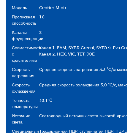
Модель
Gentier Mini+
Пропускная
16
способность
Каналы
2
флуоресценции
Совместимость
Канал 1: FAM, SYBR GreenⅠ, SYTO 9, Eva Green
с
Канал 2: HEX, VIC, TET, JOE
красителями
Скорость
Средняя скорость нагревания 3,3 °C/с; максима
нагревания
Скорость
Средняя скорость охлаждения 3,0 °C/с; максим
охлаждения
Точность
≤0.1℃
температуры
Источник
Светодиодный источник света высокой яркост
света
Специальный
Традиционная ПЦР, ступенчатая ПЦР, ПЦР длин