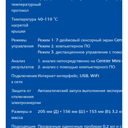
температурный
протокол
Температура
40–110 °C
нагретой
крышки
Режимы
Режим 1: 7-дюймовый сенсорный экран Gentie
управления
Режим 2: компьютерное ПО
Режим 3: дистанционное управление с помощ
Анализ
1: анализ непосредственно на Gentier Mini с
результатов
2: анализ с помощью компьютерного ПО.
Подключение
Интернет-интерфейс, USB, WiFi
к сети
Защита от
Автоматический запуск выполнения эксперимен
отключения
электроэнергии
Размеры и
205 мм (Д) × 156 мм (Ш) × 153 мм (В); 3,2 кг
масса
Подходящие
Прозрачные одиночные пробирки 0,2 мл и стри