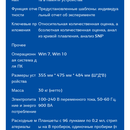
Функция отче
Предустановленные шаблоны: индивидуа
тности
льный отчет об эксперименте
Ключевые пр
Относительная количественная оценка, а
иложения
бсолютная количественная оценка, анал
из кривой плавления, анализ SNP
Прочее
Операционн
Win 7, Win 10
ая система д
ля ПК
Размеры уст
355 мм * 475 мм * 484 мм (Ш*Д*В)
ройства
Масса
30 кг (нетто)
Электропита
100–240 В переменного тока, 50–60 Гц;
ние и энерго
900 ВА
потребление
Расходные м
Планшеты с 96 лунками по 0,2 мл, стрип
атериалы
ы на 8 пробирок, одиночные пробирки (п