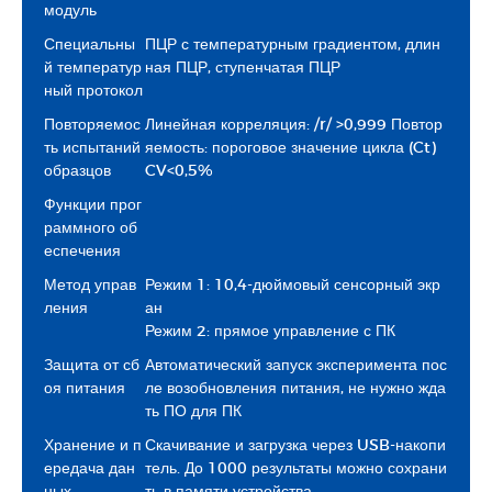
модуль
Специальны
ПЦР с температурным градиентом, длин
й температур
ная ПЦР, ступенчатая ПЦР
ный протокол
Повторяемос
Линейная корреляция: /r/ >0,999 Повтор
ть испытаний
яемость: пороговое значение цикла (Ct)
образцов
CV<0,5%
Функции прог
раммного об
еспечения
Метод управ
Режим 1: 10,4-дюймовый сенсорный экр
ления
ан
Режим 2: прямое управление с ПК
Защита от сб
Автоматический запуск эксперимента пос
оя питания
ле возобновления питания, не нужно жда
ть ПО для ПК
Хранение и п
Скачивание и загрузка через USB-накопи
ередача дан
тель. До 1000 результаты можно сохрани
ных
ть в памяти устройства