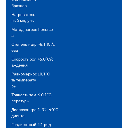
бразцов
Нагреватель
ный модуль
Метод нагрев
Пельтье
а
Степень нагр
>6,1 Кл/с
ева
Скорость охл
>5,0°С/с
аждения
Равномернос
±0,1°С
ть температу
ры
Точность тем
≤ 0,1°С
пературы
Диапазон гра
1 ℃ -40°С
диента
Градиентный
12 ряд