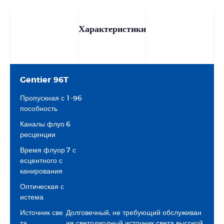
Характеристики
Gentier 96T
Пропускная с
1-96
пособность
Каналы флуо
6
ресценции
Время флуор
7 с
есцентного с
канирования
Оптическая с
истема
Источник све
Долговечный, не требующий обслуживан
та
ия светодиодный источник света высокой