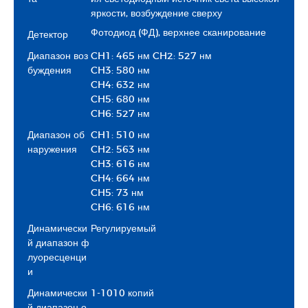
яркости, возбуждение сверху
Фотодиод (ФД), верхнее сканирование
Детектор
Диапазон воз
CH1: 465 нм CH2: 527 нм
буждения
CH3: 580 нм
CH4: 632 нм
CH5: 680 нм
CH6: 527 нм
Диапазон об
CH1: 510 нм
наружения
CH2: 563 нм
CH3: 616 нм
CH4: 664 нм
CH5: 73 нм
CH6: 616 нм
Динамически
Регулируемый
й диапазон ф
луоресценци
и
Динамически
1-1010 копий
й диапазон о