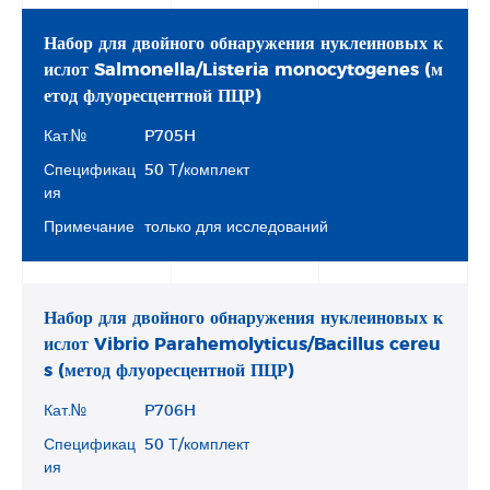
Набор для двойного обнаружения нуклеиновых к
ислот Salmonella/Listeria monocytogenes (м
етод флуоресцентной ПЦР)
Кат.№
P705H
Спецификац
50 Т/комплект
ия
Примечание
только для исследований
Набор для двойного обнаружения нуклеиновых к
ислот Vibrio Parahemolyticus/Bacillus cereu
s (метод флуоресцентной ПЦР)
Кат.№
P706H
Спецификац
50 Т/комплект
ия