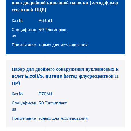
ипов диарейной кишечной палочки (метод флуор
есцентной ПЦР)
Кат.№
P635H
Спецификац
50 Т/комплект
ия
Примечание
только для исследований
Набор для двойного обнаружения нуклеиновых к
ислот E.coli/S. aureus (метод флуоресцентной П
ЦР)
Кат.№
P704H
Спецификац
50 Т/комплект
ия
Примечание
только для исследований