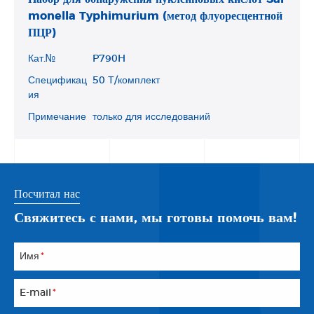
monella Typhimurium (метод флуоресцентной
ПЦР)
Кат.№
P790H
Спецификац
50 Т/комплект
ия
Примечание
только для исследований
Посчитал нас
Свяжитесь с нами, мы готовы помочь вам!
Имя
*
E-mail
*