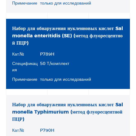
Примечание
только для исследований
Набор для обнаружения нуклеиновых кислот Sal
monella enteritidis (SE) (метод флуоресцентно
й ПЦР)
Кат.№
P789H
Спецификац
50 Т/комплект
ия
Примечание
только для исследований
Набор для обнаружения нуклеиновых кислот Sal
monella Typhimurium (метод флуоресцентной
ПЦР)
Кат.№
P790H