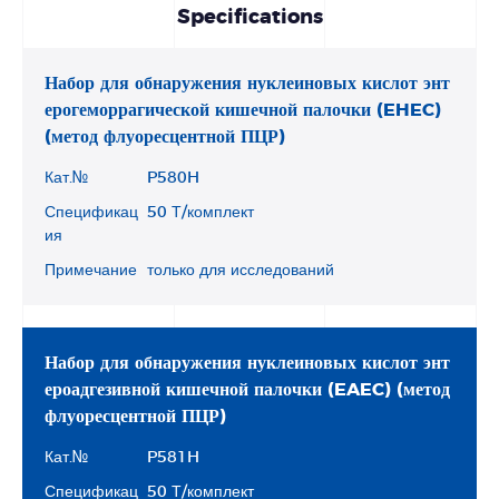
Specifications
Набор для обнаружения нуклеиновых кислот энт
ерогеморрагической кишечной палочки (EHEC)
(метод флуоресцентной ПЦР)
Кат.№
P580H
Спецификац
50 Т/комплект
ия
Примечание
только для исследований
Набор для обнаружения нуклеиновых кислот энт
ероадгезивной кишечной палочки (EAEC) (метод
флуоресцентной ПЦР)
Кат.№
P581H
Спецификац
50 Т/комплект