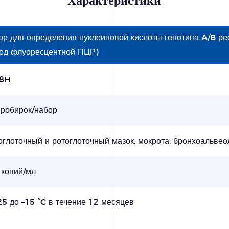
Характеристики
ор для определения нуклеиновой кислоты генотипа A/B ре
тод флуоресцентной ПЦР)
8H
пробирок/набор
глоточный и ротоглоточный мазок, мокрота, бронхоальвеол
 копий/мл
25 до –15 °C в течение 12 месяцев