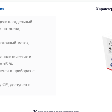
es
Характе
елить отдельный
 патогена,
лоточный мазок,
аналитических и
ях <5 %
ется в приборах с
 CE, доступен в