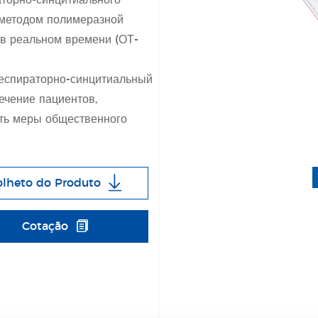
аторно-синцитиального
 методом полимеразной
 в реальном времени (ОТ-
респираторно-синцитиальный
ечение пациентов,
ать меры общественного
olheto do Produto
Cotação