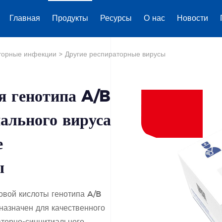
Главная
Продукты
Ресурсы
О нас
Новости
торные инфекции
>
Другие респираторные вирусы
я генотипа A/B
ального вируса
е
ы
овой кислоты генотипа A/B
назначен для качественного