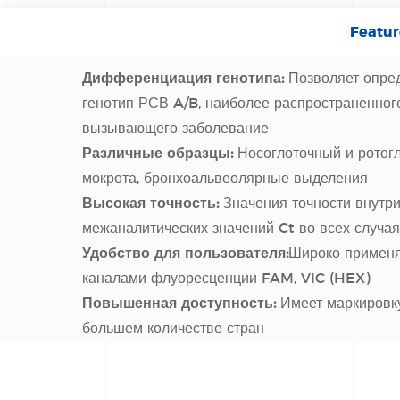
Featur
Дифференциация генотипа:
Позволяет опред
генотип РСВ A/B, наиболее распространенного
вызывающего заболевание
Различные образцы:
Носоглоточный и ротог
мокрота, бронхоальвеолярные выделения
Высокая точность:
Значения точности внутри
межаналитических значений Ct во всех случа
Удобство для пользователя:
Широко применя
каналами флуоресценции FAM, VIC (HEX)
Повышенная доступность:
Имеет маркировку
большем количестве стран