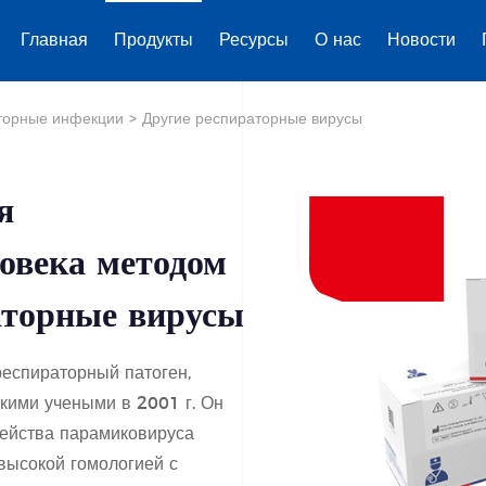
Главная
Продукты
Ресурсы
О нас
Новости
торные инфекции
>
Другие респираторные вирусы
я
овека методом
аторные вирусы
еспираторный патоген,
кими учеными в 2001 г. Он
мейства парамиковируса
 высокой гомологией с