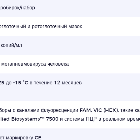
пробирок/набор
оглоточный и ротоглоточный мазок
 копий/мл
 метапневмовируса человека
25 до –15 °C в течение 12 месяцев
боры с каналами флуоресценции FAM, VIC (HEX), такие к
lied Biosystems™ 7500 и системы ПЦР в реальном време
ет маркировку CE