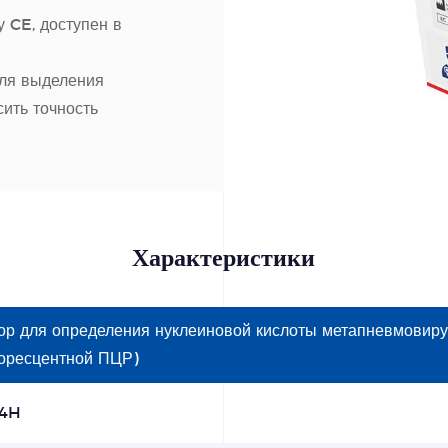
 CE, доступен в
для выделения
ить точность
Характеристики
ор для определения нуклеиновой кислоты метапневмовиру
оресцентной ПЦР)
4H