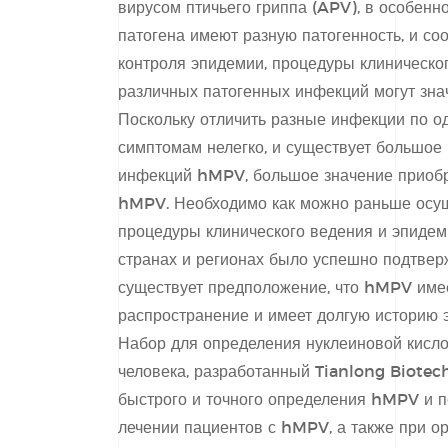
вирусом птичьего гриппа (APV), в особенно
патогена имеют разную патогенность, и со
контроля эпидемии, процедуры клиническог
различных патогенных инфекций могут знач
Поскольку отличить разные инфекции по о
симптомам нелегко, и существует большое
инфекций hMPV, большое значение приобр
hMPV. Необходимо как можно раньше осу
процедуры клинического ведения и эпидеми
странах и регионах было успешно подтве
существует предположение, что hMPV име
распространение и имеет долгую историю 
Набор для определения нуклеиновой кисл
человека, разработанный Tianlong Biotec
быстрого и точного определения hMPV и п
лечении пациентов с hMPV, а также при о