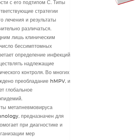
сти с его подтипом С. Типы
ответствующие стратегии
о лечения и результаты
ительно различаться.
дним лишь клиническим
 число бессимптомных
етает определение инфекций
ществлять надлежащие
ческого контроля. Во многих
рждено преобладание hMPV, и
ет глобальное
эпидемий.
оты метапневмовируса
hnology, предназначен для
омогает при диагностике и
рганизации мер