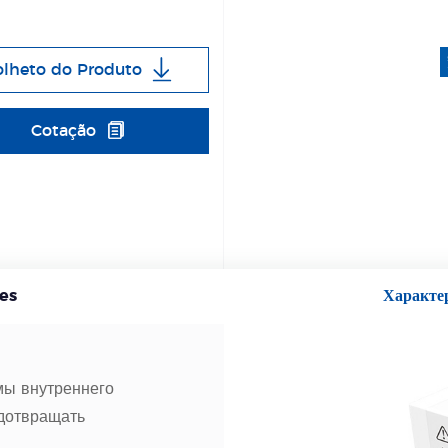
olheto do Produto
Cotação
es
Характе
мы внутреннего
едотвращать