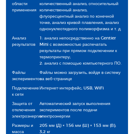
области
количественный анализ, относительный
применения
количественный анализ,
флуоресцентный анализ по конечной
точке, анализ кривой плавления, анализ
однонуклеотидного полиморфизма и т. д.
Анализ
1: анализ непосредственно на Gentier
результатов
Mini с возможностью распечатать
результаты при прямом подключении к
термопринтеру;
2: анализ с помощью компьютерного ПО.
Файлы
Файлы можно загрузить, войдя в систему
экспериментов
на веб-странице
Подключение
Интернет-интерфейс, USB, WiFi
к сети
Защита от
Автоматический запуск выполнения
отключения
экспериментов после подачи
электроэнергии
электроэнергии
Размеры и
205 мм (Д) × 156 мм (Ш) × 153 мм (В);
масса
3,2 кг