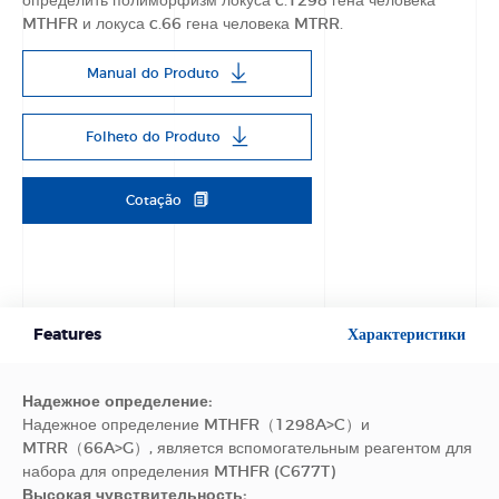
определить полиморфизм локуса c.1298 гена человека
MTHFR и локуса c.66 гена человека MTRR.
Manual do Produto
Folheto do Produto
Cotação
Features
Характеристики
Надежное определение:
Надежное определение MTHFR（1298A>C）и
MTRR（66A>G）, является вспомогательным реагентом для
набора для определения MTHFR (C677T)
Высокая чувствительность: