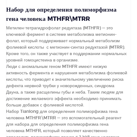
Набор для определения полиморфизма
гена человека MTHFR\MTRR
Метилен-тетрагидрофолат редуктаза (MTHFR) — это
ключевой фермент в системе метаболизма метионин-
фолат, который поддерживает нормальный метаболизм
фолиевой кислоты с метионин-синтаз редуктазой (MTRR).
Кроме того, он также участвует в поддержании нормальных
уровней гомоцистеина в организме.
Люди с аномальным геном MTHFR имеют низкую
активность фермента и нарушения метаболизма фолиевой
кислоты, что приводит к значительному увеличению риска
дефекта нервной трубки у новорожденных, синдрома
Дауна, а также расщелины губы и неба. Таким людям для
достижение желаемого эффекта необходимо принимать
больше добавок с фолиевой кислотой.
Набор Tianlong для определения полиморфизма гена
человека MTHFR\MTRR — это вспомогательный реагент
для набора для определения полиморфизма гена
человека MTHFR, который позволяет качественно