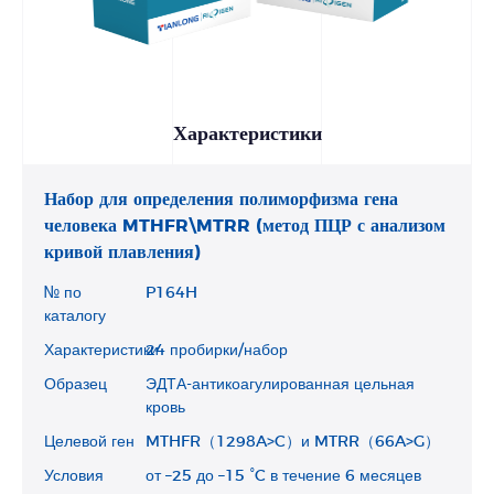
Характеристики
Набор для определения полиморфизма гена
человека MTHFR\MTRR (метод ПЦР с анализом
кривой плавления)
№ по
P164H
каталогу
Характеристики
24 пробирки/набор
Образец
ЭДТА-антикоагулированная цельная
кровь
Целевой ген
MTHFR（1298A>C）и MTRR（66A>G）
Условия
от –25 до –15 °C в течение 6 месяцев