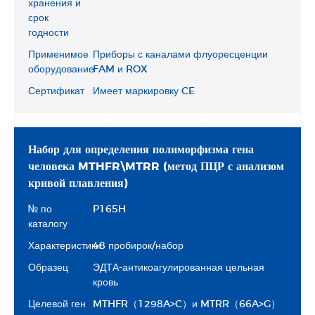
хранения и
срок
годности
Применимое
Приборы с каналами флуоресценции
оборудование
FAM и ROX
Сертификат
Имеет маркировку CE
Набор для определения полиморфизма гена
человека MTHFR\MTRR (метод ПЦР с анализом
кривой плавления)
№ по
P165H
каталогу
Характеристики
48 пробирок/набор
Образец
ЭДТА-антикоагулированная цельная
кровь
Целевой ген
MTHFR（1298A>C）и MTRR（66A>G）