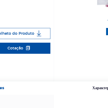
olheto do Produto
Cotação
es
Характе