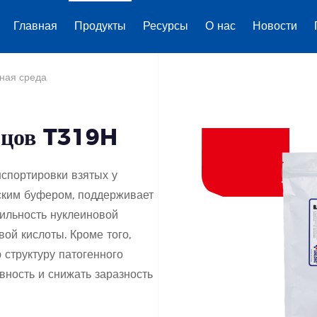
Главная
Продукты
Ресурсы
О нас
Новости
ная среда
азцов T319H
нспортировки взятых у
еским буфером, поддерживает
ильность нуклеиновой
ой кислоты. Кроме того,
 структуру патогенного
вность и снижать заразность