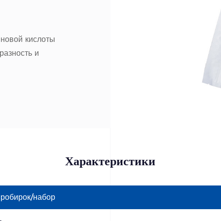
иновой кислоты
разность и
Характеристики
пробирок/набор