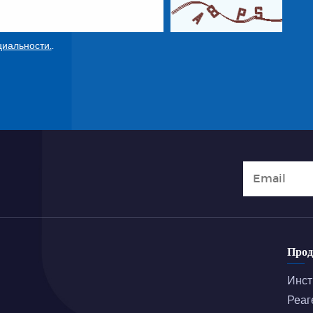
иальности.
.
Про
Инст
Реаг