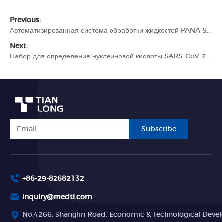
Previous:
Автоматизированная система обработки жидкостей PANA S401
Next:
Набор для определения нуклеиновой кислоты SARS-CoV-2 (метод прямой ПЦР с обратной транскрипцией в реальном времени) – SARS-CoV-2
Subscribe
+86-29-82682132
inquiry@medtl.com
No.4266, Shanglin Road, Economic & Technological Devel