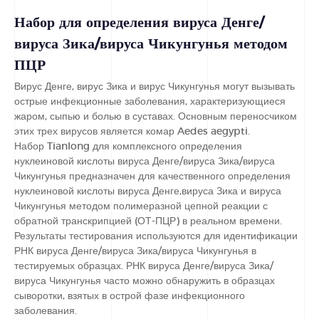
Набор для определения вируса Денге/
вируса Зика/вируса Чикунгунья методом
ПЦР
Вирус Денге, вирус Зика и вирус Чикунгунья могут вызывать
острые инфекционные заболевания, характеризующиеся
жаром, сыпью и болью в суставах. Основным переносчиком
этих трех вирусов является комар Aedes aegypti.
Набор Tianlong для комплексного определения
нуклеиновой кислоты вируса Денге/вируса Зика/вируса
Чикунгунья предназначен для качественного определения
нуклеиновой кислоты вируса Денге,вируса Зика и вируса
Чикунгунья методом полимеразной цепной реакции с
обратной транскрипцией (ОТ-ПЦР) в реальном времени.
Результаты тестирования используются для идентификации
РНК вируса Денге/вируса Зика/вируса Чикунгунья в
тестируемых образцах. РНК вируса Денге/вируса Зика/
вируса Чикунгунья часто можно обнаружить в образцах
сыворотки, взятых в острой фазе инфекционного
заболевания.