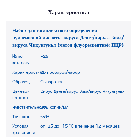
Характеристики
Набор для комплексного определения
нуклеиновой кислоты вируса Денге/вируса Зика/
вируса Чикунгунья (метод флуоресцентной ПЦР)
№ по
P251H
каталогу
Характеристики
25 пробирок/набор
Образец
Сыворотка
Целевой
Вирус Денге/вирус Зика/вирус Чикунгунья
патоген
Чувствительность
500 копий/мл
Точность
<5%
Условия
от –25 до –15 °C в течение 12 месяцев
хранения и